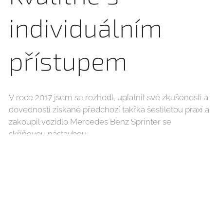
individuálním
přístupem
V roce 2017 jsem se rozhodl, uplatnit své zkušenosti a
dovednosti získané předchozí takřka šestiletou praxí a
zakoupil vozidlo Mercedes Benz Sprinter se
skříňovou nástavbou.
V listopadu 2018 se naskytla možnost koupě tříosého
speciálu Renault Master se sníženým podvozkem a
speciální nakládací rampou, která urychluje nakládku
a zároveň jí dělá šetrnější ke stěhovanému nábytku.
Říjen 2020 byl ve znamení rozšíření vozového parku